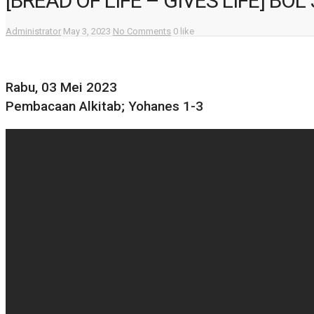
[BREAD OF LIFE – GIVES LIFE] BOL
Administrator
May 3, 2023
No Comments
0 like
Rabu, 03 Mei 2023
Pembacaan Alkitab; Yohanes 1-3