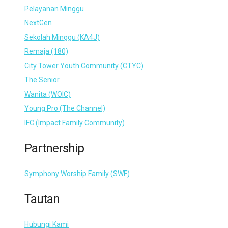
Pelayanan Minggu
NextGen
Sekolah Minggu (KA4J)
Remaja (180)
City Tower Youth Community (CTYC)
The Senior
Wanita (WOIC)
Young Pro (The Channel)
IFC (Impact Family Community)
Partnership
Symphony Worship Family (SWF)
Tautan
Hubungi Kami