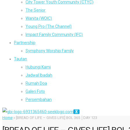
City Tower Youth Community (CTYC)
The Senior
Wanita (WOIC)
Young Pro (The Channel)
Impact Family Community (IFC)
Partnership
Symphony Worship Family
Tautan
Hubungi Kami
Jadwal Ibadah
Rumah Doa
Galeri Foto
Persembahan
X
Home
»
[BREAD OF LIFE – GIVES LIFE] BOL 365 │DAY 123