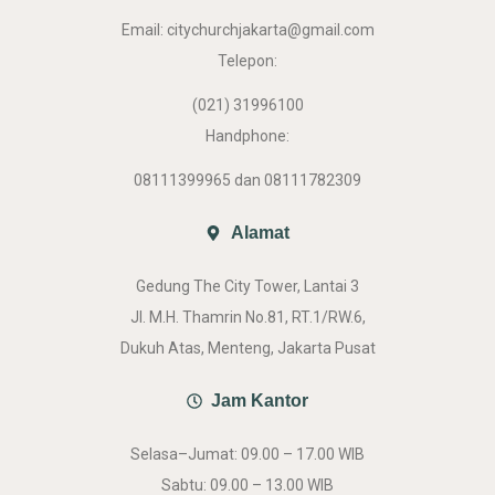
Email: citychurchjakarta@gmail.com
Telepon:
(021) 31996100
Handphone:
08111399965 dan 08111782309
Alamat
Gedung The City Tower, Lantai 3
Jl. M.H. Thamrin No.81, RT.1/RW.6,
Dukuh Atas, Menteng, Jakarta Pusat
Jam Kantor
Selasa–Jumat: 09.00 – 17.00 WIB
Sabtu: 09.00 – 13.00 WIB