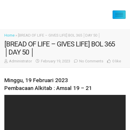
Home
»
[BREAD OF LIFE – GIVES LIFE] BOL 365 │DAY 50 │
[BREAD OF LIFE – GIVES LIFE] BOL 365
│DAY 50 │
Administrator
February 19, 2023
No Comments
0 like
Minggu, 19 Februari 2023
Pembacaan Alkitab : Amsal 19 – 21