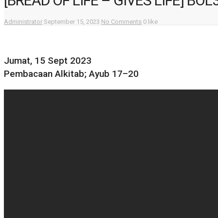
[BREAD OF LIFE – GIVES LIFE] BOL
Administrator
September 15, 2023
No Comments
0 like
Jumat, 15 Sept 2023
Pembacaan Alkitab; Ayub 17–20