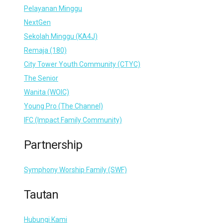
Pelayanan Minggu
NextGen
Sekolah Minggu (KA4J)
Remaja (180)
City Tower Youth Community (CTYC)
The Senior
Wanita (WOIC)
Young Pro (The Channel)
IFC (Impact Family Community)
Partnership
Symphony Worship Family (SWF)
Tautan
Hubungi Kami