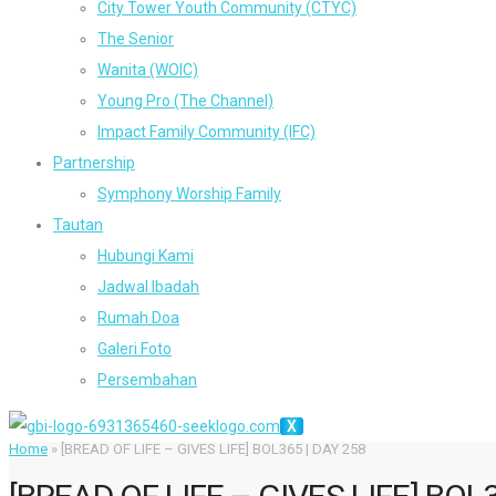
City Tower Youth Community (CTYC)
The Senior
Wanita (WOIC)
Young Pro (The Channel)
Impact Family Community (IFC)
Partnership
Symphony Worship Family
Tautan
Hubungi Kami
Jadwal Ibadah
Rumah Doa
Galeri Foto
Persembahan
X
Home
»
[BREAD OF LIFE – GIVES LIFE] BOL365 | DAY 258