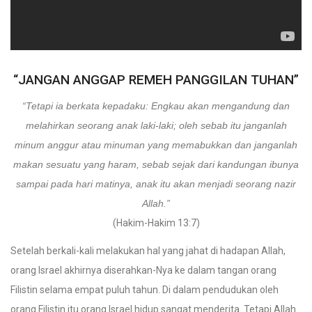
“JANGAN ANGGAP REMEH PANGGILAN TUHAN”
“Tetapi ia berkata kepadaku: Engkau akan mengandung dan
melahirkan seorang anak laki-laki; oleh sebab itu janganlah
minum anggur atau minuman yang memabukkan dan janganlah
makan sesuatu yang haram, sebab sejak dari kandungan ibunya
sampai pada hari matinya, anak itu akan menjadi seorang nazir
Allah.”
(Hakim-Hakim 13:7)
Setelah berkali-kali melakukan hal yang jahat di hadapan Allah,
orang Israel akhirnya diserahkan-Nya ke dalam tangan orang
Filistin selama empat puluh tahun. Di dalam pendudukan oleh
orang Filistin itu orang Israel hidup sangat menderita. Tetapi Allah