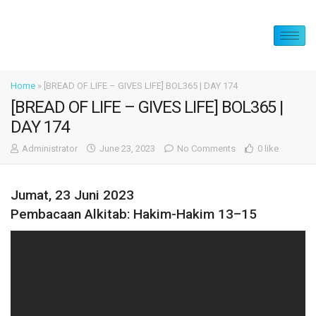
Home
»
[BREAD OF LIFE – GIVES LIFE] BOL365 | DAY 174
[BREAD OF LIFE – GIVES LIFE] BOL365 |
DAY 174
Administrator
June 23, 2023
No Comments
0 like
Jumat, 23 Juni 2023
Pembacaan Alkitab: Hakim-Hakim 13–15