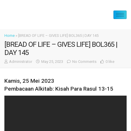
Home
»
[BREAD OF LIFE – GIVES LIFE] BOL365 | DAY 145
[BREAD OF LIFE – GIVES LIFE] BOL365 |
DAY 145
Administrator
May 25, 2023
No Comments
0 like
Kamis, 25 Mei 2023
Pembacaan Alkitab: Kisah Para Rasul 13-15