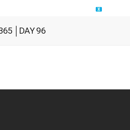
X
 365 │DAY 96