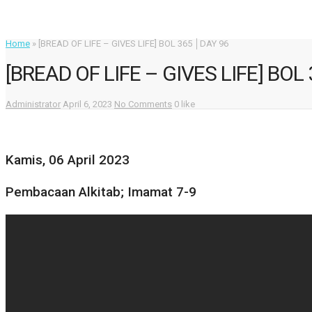
Home
»
[BREAD OF LIFE – GIVES LIFE] BOL 365 │DAY 96
[BREAD OF LIFE – GIVES LIFE] BOL
Administrator
April 6, 2023
No Comments
0 like
Kamis, 06 April 2023
Pembacaan Alkitab; Imamat 7-9