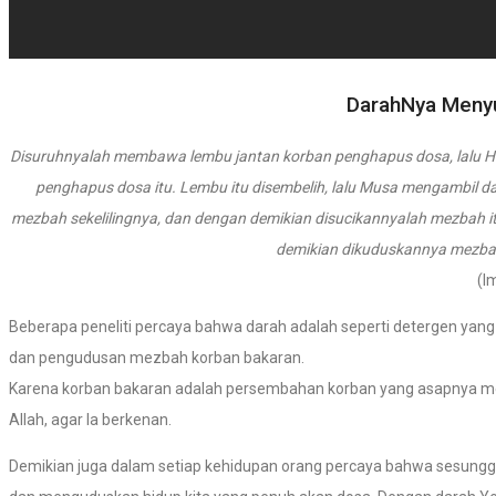
DarahNya Meny
Disuruhnyalah membawa lembu jantan korban penghapus dosa, lalu H
penghapus dosa itu. Lembu itu disembelih, lalu Musa mengambil d
mezbah sekelilingnya, dan dengan demikian disucikannyalah mezbah 
demikian dikuduskannya mezba
(I
Beberapa peneliti percaya bahwa darah adalah seperti detergen ya
dan pengudusan mezbah korban bakaran.
Karena korban bakaran adalah persembahan korban yang asapnya m
Allah, agar Ia berkenan.
Demikian juga dalam setiap kehidupan orang percaya bahwa sesunggu