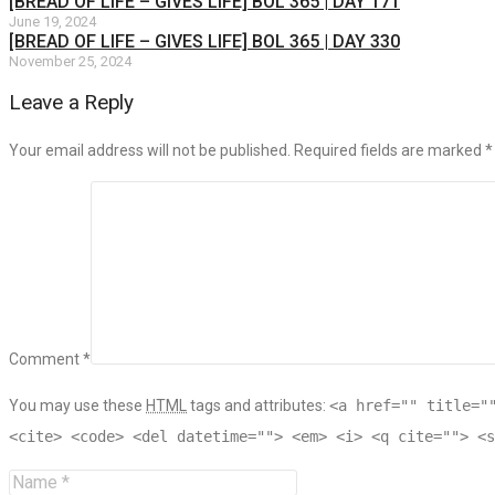
[BREAD OF LIFE – GIVES LIFE] BOL 365 | DAY 171
June 19, 2024
[BREAD OF LIFE – GIVES LIFE] BOL 365 | DAY 330
November 25, 2024
Leave a Reply
Your email address will not be published. Required fields are marked
*
Comment *
You may use these
HTML
tags and attributes:
<a href="" title="
<cite> <code> <del datetime=""> <em> <i> <q cite=""> <s