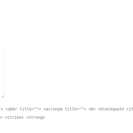
"> <abbr title=""> <acronym title=""> <b> <blockquote ci
> <strike> <strong>