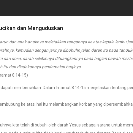
ucikan dan Menguduskan
arun dan anak-anaknya meletakkan tangannya ke atas kepala lembu jan
arahnya, kemudian dengan jarinya dibubuhnyalah darah itu pada tanduk
itu dari dosa; darah selebihnya dituangkannya pada bagian bawah mezb
h itu dan diadakannya pendamaian baginya.
mamat 8:14-15)
ng dapat membersihkan. Dalam Imamat 8:14-15 menjelaskan tentang pe
embubung ke atas, hal itu melambangkan korban yang dipersembahk
hnya kita telah di bubuhi oleh darah Yesus sebagai sarana untuk me