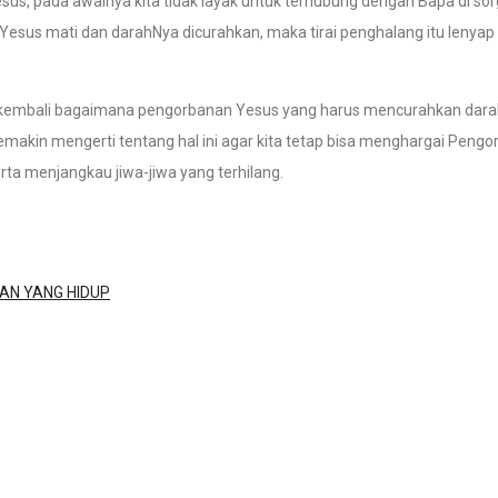
us, pada awalnya kita tidak layak untuk terhubung dengan Bapa di so
 Yesus mati dan darahNya dicurahkan, maka tirai penghalang itu lenyap
t kembali bagaimana pengorbanan Yesus yang harus mencurahkan dar
semakin mengerti tentang hal ini agar kita tetap bisa menghargai Peng
erta menjangkau jiwa-jiwa yang terhilang.
AN YANG HIDUP