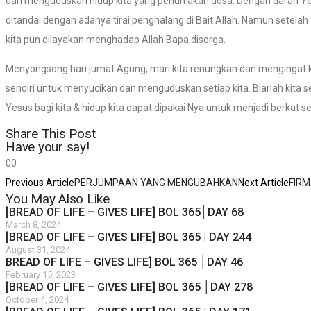
dan menguduskan hidup kita yang penuh akan dosa. Dengan darah Yes
ditandai dengan adanya tirai penghalang di Bait Allah. Namun setelah
kita pun dilayakan menghadap Allah Bapa disorga.
Menyongsong hari jumat Agung, mari kita renungkan dan menginga
sendiri untuk menyucikan dan menguduskan setiap kita. Biarlah kita 
Yesus bagi kita & hidup kita dapat dipakai Nya untuk menjadi berkat s
Share This Post
Have your say!
0
0
Previous Article
PERJUMPAAN YANG MENGUBAHKAN
Next Article
FIRM
You May Also Like
[BREAD OF LIFE – GIVES LIFE] BOL 365│DAY 68
March 8, 2024
[BREAD OF LIFE – GIVES LIFE] BOL 365 | DAY 244
August 31, 2024
BREAD OF LIFE – GIVES LIFE] BOL 365 │DAY 46
February 15, 2023
[BREAD OF LIFE – GIVES LIFE] BOL 365 │DAY 278
October 4, 2024