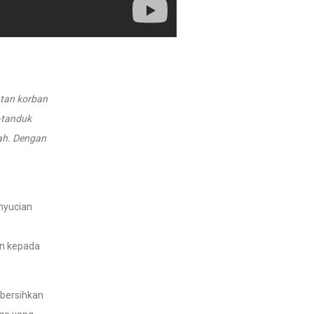
tan korban
-tanduk
ah. Dengan
nyucian
an kepada
mbersihkan