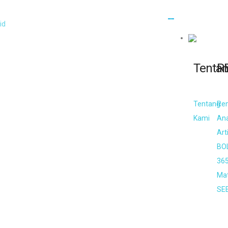
Tenta
R
Tentang
Re
Kami
An
Art
BO
36
Mat
SE