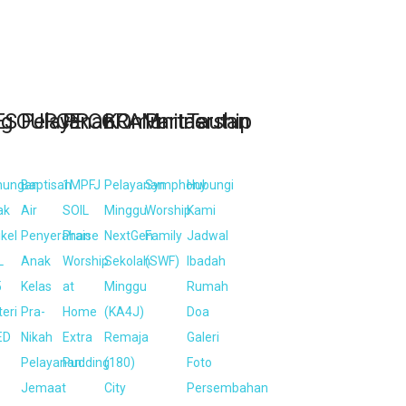
ng
ESOURCE
Pelayanan
PROGRAM
KOmunitas
Partnership
Tautan
nungan
Baptisan
1MPFJ
Pelayanan
Symphony
Hubungi
ak
Air
SOIL
Minggu
Worship
Kami
ikel
Penyerahan
Praise
NextGen
Family
Jadwal
L
Anak
Worship
Sekolah
(SWF)
Ibadah
5
Kelas
at
Minggu
Rumah
eri
Pra-
Home
(KA4J)
Doa
ED
Nikah
Extra
Remaja
Galeri
Pelayanan
Pudding
(180)
Foto
Jemaat
City
Persembahan