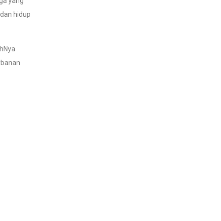
rga yang
 dan hidup
ahNya
orbanan