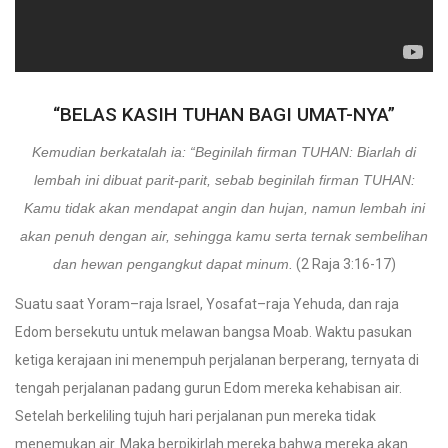
“BELAS KASIH TUHAN BAGI UMAT-NYA”
Kemudian berkatalah ia: “Beginilah firman TUHAN: Biarlah di
lembah ini dibuat parit-parit, sebab beginilah firman TUHAN:
Kamu tidak akan mendapat angin dan hujan, namun lembah ini
akan penuh dengan air, sehingga kamu serta ternak sembelihan
dan hewan pengangkut dapat minum.
(2 Raja 3:16-17)
Suatu saat Yoram–raja Israel, Yosafat–raja Yehuda, dan raja
Edom bersekutu untuk melawan bangsa Moab. Waktu pasukan
ketiga kerajaan ini menempuh perjalanan berperang, ternyata di
tengah perjalanan padang gurun Edom mereka kehabisan air.
Setelah berkeliling tujuh hari perjalanan pun mereka tidak
menemukan air. Maka berpikirlah mereka bahwa mereka akan