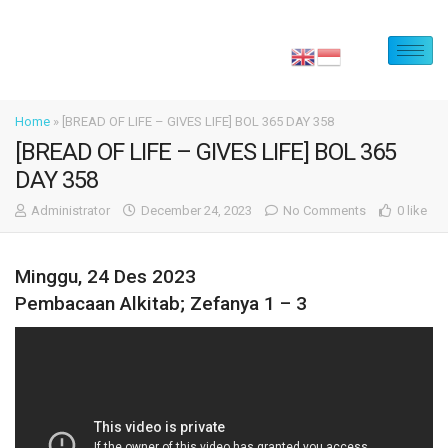
Home
»
[BREAD OF LIFE – GIVES LIFE] BOL 365 DAY 358
[BREAD OF LIFE – GIVES LIFE] BOL 365
DAY 358
Administrator
December 24, 2023
No Comments
0 like
Minggu, 24 Des 2023
Pembacaan Alkitab; Zefanya 1 – 3