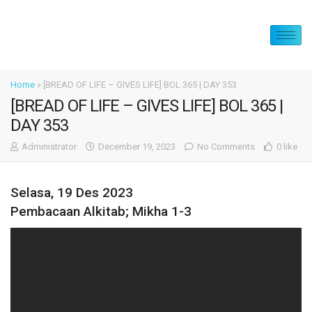
Home
»
[BREAD OF LIFE – GIVES LIFE] BOL 365 | DAY 353
[BREAD OF LIFE – GIVES LIFE] BOL 365 |
DAY 353
Administrator
December 19, 2023
No Comments
0 like
Selasa, 19 Des 2023
Pembacaan Alkitab; Mikha 1-3