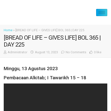
Home
»
[BREAD OF LIFE – GIVES LIFE] BOL 365 | DAY 225
[BREAD OF LIFE – GIVES LIFE] BOL 365 |
DAY 225
Administrator
August 13, 2023
No Comments
0 like
Minggu, 13 Agustus 2023
Pembacaan Alkitab; I Tawarikh 15 – 18