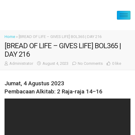
Home
»
[BREAD OF LIFE – GIVES LIFE] BOL365 | DAY 216
[BREAD OF LIFE – GIVES LIFE] BOL365 |
DAY 216
Administrator
August 4, 2023
No Comments
0 like
Jumat, 4 Agustus 2023
Pembacaan Alkitab: 2 Raja-raja 14–16