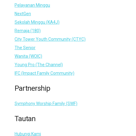
Pelayanan Minggu
NextGen
Sekolah Minggu (KA4J)
Remaja (180)
City Tower Youth Community (CTYC)
The Senior
Wanita (WOIC)
Young Pro (The Channel)
IFC (Impact Family Community)
Partnership
Symphony Worship Family (SWF)
Tautan
Hubungi Kami