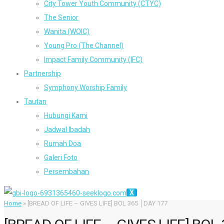
City Tower Youth Community (CTYC)
The Senior
Wanita (WOIC)
Young Pro (The Channel)
Impact Family Community (IFC)
Partnership
Symphony Worship Family
Tautan
Hubungi Kami
Jadwal Ibadah
Rumah Doa
Galeri Foto
Persembahan
X
Home
»
[BREAD OF LIFE – GIVES LIFE] BOL 365 │DAY 177