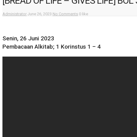
[BREAD OF LIFE – GIVES LIFE] BOL
Administrator
June 26, 2023
No Comments
0 like
Senin, 26 Juni 2023
Pembacaan Alkitab; 1 Korinstus 1 – 4