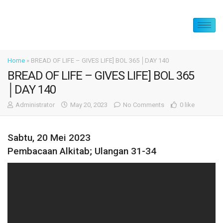
Home
»
BREAD OF LIFE – GIVES LIFE] BOL 365 │DAY 140
BREAD OF LIFE – GIVES LIFE] BOL 365
│DAY 140
Administrator
May 20, 2023
No Comments
0 like
Sabtu, 20 Mei 2023
Pembacaan Alkitab; Ulangan 31-34