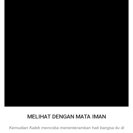
MELIHAT DENGAN MATA IMAN
Kemudian Kaleb mencoba menenteramkan hati bangsa itu di