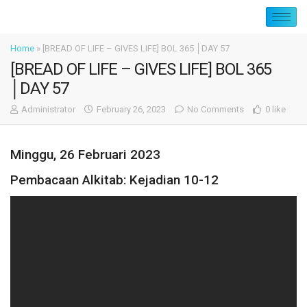
Home
»
[BREAD OF LIFE – GIVES LIFE] BOL 365 │DAY 57
[BREAD OF LIFE – GIVES LIFE] BOL 365
│DAY 57
Administrator
February 26, 2023
No Comments
0 like
Minggu, 26 Februari 2023
Pembacaan Alkitab: Kejadian 10-12