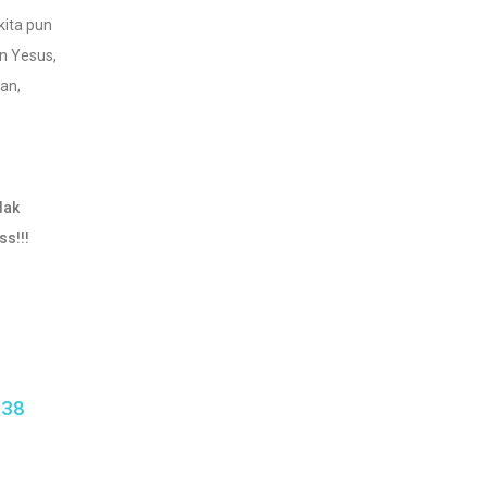
kita pun
n Yesus,
an,
dak
s!!!
338