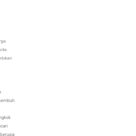
rga
cita
rlukan
n
 sembuh.
n
ongkok
cari
 berusia