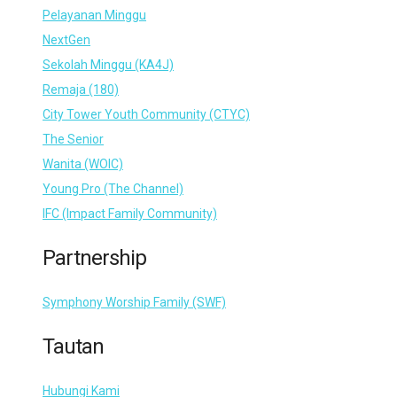
Pelayanan Minggu
NextGen
Sekolah Minggu (KA4J)
Remaja (180)
City Tower Youth Community (CTYC)
The Senior
Wanita (WOIC)
Young Pro (The Channel)
IFC (Impact Family Community)
Partnership
Symphony Worship Family (SWF)
Tautan
Hubungi Kami