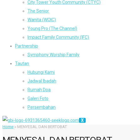
City Tower Youth Community (CTYC)
The Senior
Wanita (WOIC)
Young Pro (The Channel)
Impact Family Community (IFC)
Partnership
Symphony Worship Family
Tautan
Hubungi Kami
Jadwal Ibadah
Rumah Doa
Galeri Foto
Persembahan
X
Home
»
MENYESAL DAN BERTOBAT