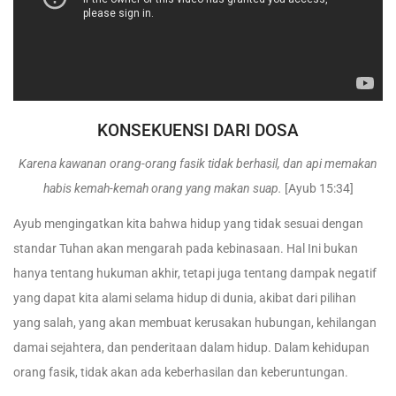
KONSEKUENSI DARI DOSA
Karena kawanan orang-orang fasik tidak berhasil, dan api memakan
habis kemah-kemah orang yang makan suap.
[Ayub 15:34]
Ayub mengingatkan kita bahwa hidup yang tidak sesuai dengan
standar Tuhan akan mengarah pada kebinasaan. Hal Ini bukan
hanya tentang hukuman akhir, tetapi juga tentang dampak negatif
yang dapat kita alami selama hidup di dunia, akibat dari pilihan
yang salah, yang akan membuat kerusakan hubungan, kehilangan
damai sejahtera, dan penderitaan dalam hidup. Dalam kehidupan
orang fasik, tidak akan ada keberhasilan dan keberuntungan.