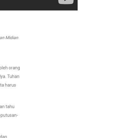
wan Midian
oleh orang
Nya. Tuhan
ita harus
han tahu
keputusan-
 dan