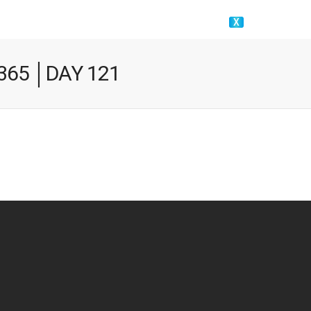
X
 365 │DAY 121