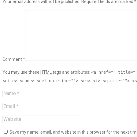
Your email address will not be published. Required fields are marked
*
Comment *
You may use these
HTML
tags and attributes:
<a href="" title="
<cite> <code> <del datetime=""> <em> <i> <q cite=""> <s
Save my name, email, and website in this browser for the next ti