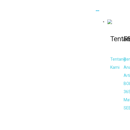
Tenta
R
Tentang
Re
Kami
An
Art
BO
36
Mat
SE