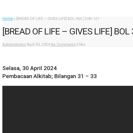
Home
»
[BREAD OF LIFE – GIVES LIFE] BOL 365 │DAY 121
[BREAD OF LIFE – GIVES LIFE] BOL
Administrator
April 30, 2024
No Comments
0 like
Selasa, 30 April 2024
Pembacaan Alkitab; Bilangan 31 – 33