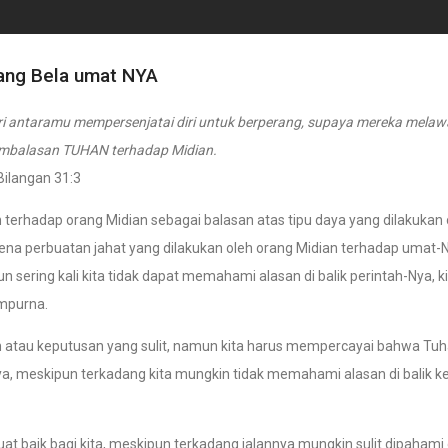
ng Bela umat NYA
ari antaramu mempersenjatai diri untuk berperang, supaya mereka mela
mbalasan TUHAN terhadap Midian.
Bilangan 31:3
rhadap orang Midian sebagai balasan atas tipu daya yang dilakukan 
arena perbuatan jahat yang dilakukan oleh orang Midian terhadap umat-
sering kali kita tidak dapat memahami alasan di balik perintah-Nya, k
mpurna.
an atau keputusan yang sulit, namun kita harus mempercayai bahwa Tu
s-Nya, meskipun terkadang kita mungkin tidak memahami alasan di balik 
t baik bagi kita, meskipun terkadang jalannya mungkin sulit dipahami