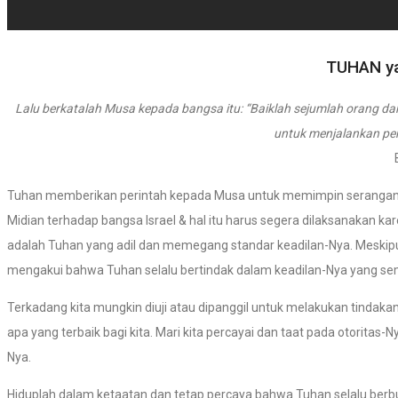
TUHAN ya
Lalu berkatalah Musa kepada bangsa itu: “Baiklah sejumlah orang d
untuk menjalankan pe
Tuhan memberikan perintah kepada Musa untuk memimpin serangan te
Midian terhadap bangsa Israel & hal itu harus segera dilaksanakan k
adalah Tuhan yang adil dan memegang standar keadilan-Nya. Meskipun 
mengakui bahwa Tuhan selalu bertindak dalam keadilan-Nya yang se
Terkadang kita mungkin diuji atau dipanggil untuk melakukan tindak
apa yang terbaik bagi kita. Mari kita percayai dan taat pada otorita
Nya.
Hiduplah dalam ketaatan dan tetap percaya bahwa Tuhan selalu berbua