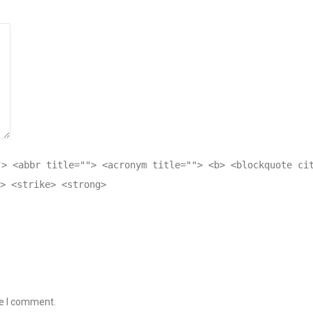
"> <abbr title=""> <acronym title=""> <b> <blockquote ci
> <strike> <strong>
me I comment.