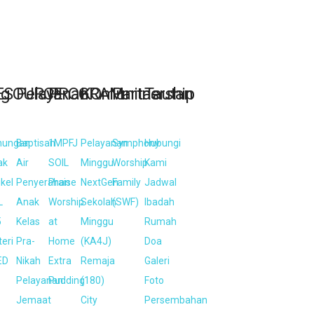
ng
ESOURCE
Pelayanan
PROGRAM
KOmunitas
Partnership
Tautan
nungan
Baptisan
1MPFJ
Pelayanan
Symphony
Hubungi
ak
Air
SOIL
Minggu
Worship
Kami
ikel
Penyerahan
Praise
NextGen
Family
Jadwal
L
Anak
Worship
Sekolah
(SWF)
Ibadah
5
Kelas
at
Minggu
Rumah
eri
Pra-
Home
(KA4J)
Doa
ED
Nikah
Extra
Remaja
Galeri
Pelayanan
Pudding
(180)
Foto
Jemaat
City
Persembahan