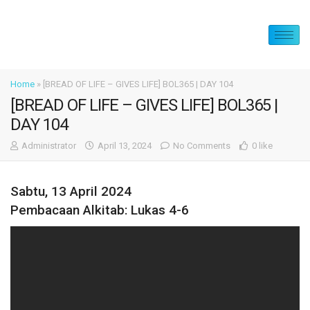
Home
»
[BREAD OF LIFE – GIVES LIFE] BOL365 | DAY 104
[BREAD OF LIFE – GIVES LIFE] BOL365 |
DAY 104
Administrator
April 13, 2024
No Comments
0 like
Sabtu, 13 April 2024
Pembacaan Alkitab: Lukas 4-6