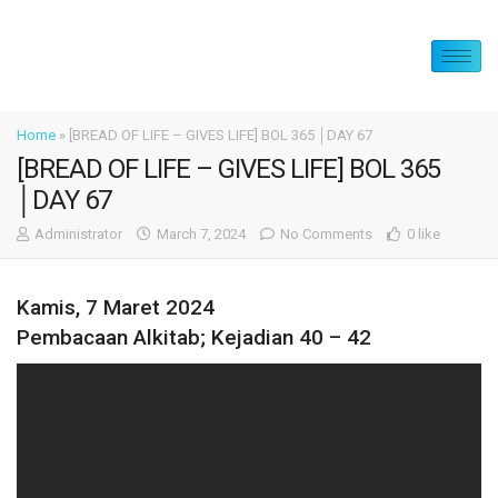
Home
»
[BREAD OF LIFE – GIVES LIFE] BOL 365 │DAY 67
[BREAD OF LIFE – GIVES LIFE] BOL 365
│DAY 67
Administrator
March 7, 2024
No Comments
0 like
Kamis, 7 Maret 2024
Pembacaan Alkitab; Kejadian 40 – 42