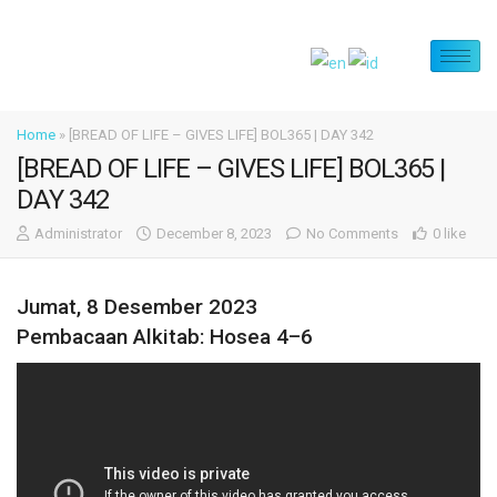
Home
»
[BREAD OF LIFE – GIVES LIFE] BOL365 | DAY 342
[BREAD OF LIFE – GIVES LIFE] BOL365 |
DAY 342
Administrator
December 8, 2023
No Comments
0 like
Jumat, 8 Desember 2023
Pembacaan Alkitab: Hosea 4–6