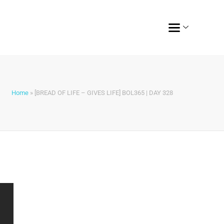
Home
»
[BREAD OF LIFE – GIVES LIFE] BOL365 | DAY 328