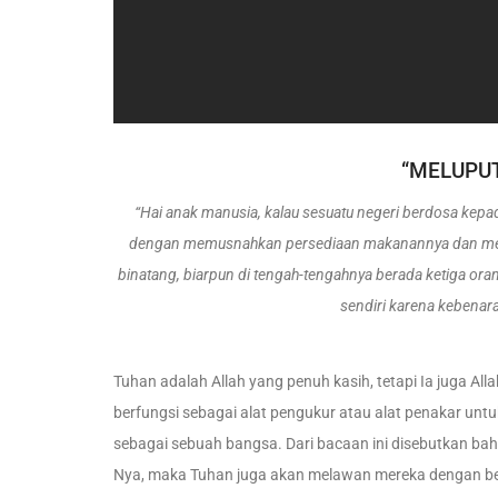
“MELUPU
“Hai anak manusia, kalau sesuatu negeri berdosa ke
dengan memusnahkan persediaan makanannya dan mend
binatang, biarpun di tengah-tengahnya berada ketiga ora
sendiri karena kebenar
Tuhan adalah Allah yang penuh kasih, tetapi Ia juga Al
berfungsi sebagai alat pengukur atau alat penakar untu
sebagai sebuah bangsa. Dari bacaan ini disebutkan b
Nya, maka Tuhan juga akan melawan mereka dengan b