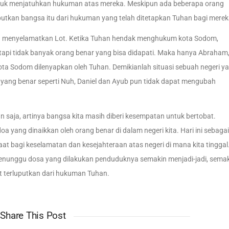
ntuk menjatuhkan hukuman atas mereka. Meskipun ada beberapa orang
putkan bangsa itu dari hukuman yang telah ditetapkan Tuhan bagi merek
a menyelamatkan Lot. Ketika Tuhan hendak menghukum kota Sodom,
pi tidak banyak orang benar yang bisa didapati. Maka hanya Abraham
kota Sodom dilenyapkan oleh Tuhan. Demikianlah situasi sebuah negeri y
yang benar seperti Nuh, Daniel dan Ayub pun tidak dapat mengubah
n saja, artinya bangsa kita masih diberi kesempatan untuk bertobat.
 yang dinaikkan oleh orang benar di dalam negeri kita. Hari ini sebagai
at bagi keselamatan dan kesejahteraan atas negeri di mana kita tinggal
menunggu dosa yang dilakukan penduduknya semakin menjadi-jadi, sema
t terluputkan dari hukuman Tuhan.
Share This Post