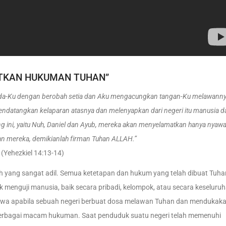
TKAN HUKUMAN TUHAN”
pada-Ku dengan berobah setia dan Aku mengacungkan tangan-Ku melawann
atangkan kelaparan atasnya dan melenyapkan dari negeri itu manusia d
ng ini, yaitu Nuh, Daniel dan Ayub, mereka akan menyelamatkan hanya nyaw
an mereka, demikianlah firman Tuhan ALLAH.”
(Yehezkiel 14:13-14)
lah yang sangat adil. Semua ketetapan dan hukum yang telah dibuat Tuha
k menguji manusia, baik secara pribadi, kelompok, atau secara keseluru
ahwa apabila sebuah negeri berbuat dosa melawan Tuhan dan mendukak
erbagai macam hukuman. Saat penduduk suatu negeri telah memenuhi