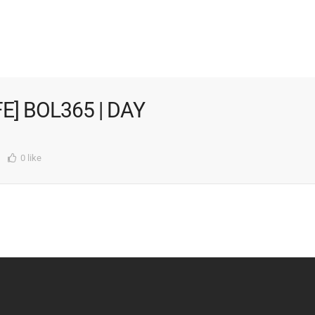
FE] BOL365 | DAY
0 like