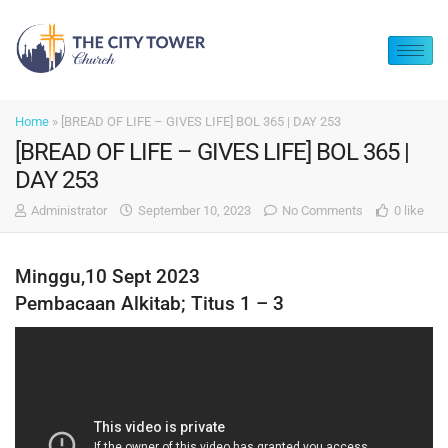
Home
»
[BREAD OF LIFE – GIVES LIFE] BOL 365 | DAY 253
[BREAD OF LIFE – GIVES LIFE] BOL 365 |
DAY 253
Administrator
September 10, 2023
No Comments
0 like
Minggu,10 Sept 2023
Pembacaan Alkitab; Titus 1 – 3