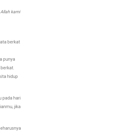
Allah kami
ata berkat
ta punya
 berkat.
ita hidup
 pada hari
ianmu, jika
 seharusnya