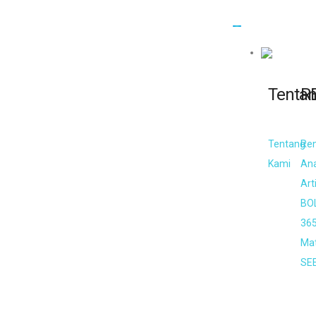
Tenta
R
Tentang
Re
Kami
An
Art
BO
36
Mat
SE