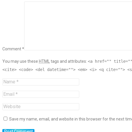
Comment *
You may use these
HTML
tags and attributes:
<a href="" title="
<cite> <code> <del datetime=""> <em> <i> <q cite=""> <s
Save my name, email, and website in this browser for the next ti