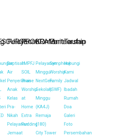
ng
ESOURCE
Pelayanan
PROGRAM
KOmunitas
Partnership
Tautan
nungan
Baptisan
1MPFJ
Pelayanan
Symphony
Hubungi
ak
Air
SOIL
Minggu
Worship
Kami
ikel
Penyerahan
Praise
NextGen
Family
Jadwal
L
Anak
Worship
Sekolah
(SWF)
Ibadah
5
Kelas
at
Minggu
Rumah
eri
Pra-
Home
(KA4J)
Doa
ED
Nikah
Extra
Remaja
Galeri
Pelayanan
Pudding
(180)
Foto
Jemaat
City Tower
Persembahan