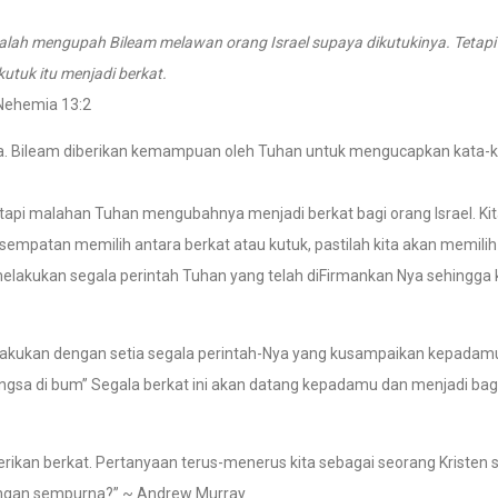
alah mengupah Bileam melawan orang Israel supaya dikutukinya. Tetapi 
tuk itu menjadi berkat.
Nehemia 13:2
. Bileam diberikan kemampuan oleh Tuhan untuk mengucapkan kata-k
tetapi malahan Tuhan mengubahnya menjadi berkat bagi orang Israel. Ki
sempatan memilih antara berkat atau kutuk, pastilah kita akan memilih
melakukan segala perintah Tuhan yang telah diFirmankan Nya sehingga k
lakukan dengan setia segala perintah-Nya yang kusampaikan kepadamu
ngsa di bum” Segala berkat ini akan datang kepadamu dan menjadi bag
erikan berkat. Pertanyaan terus-menerus kita sebagai seorang Kristen
engan sempurna?” ~ Andrew Murray