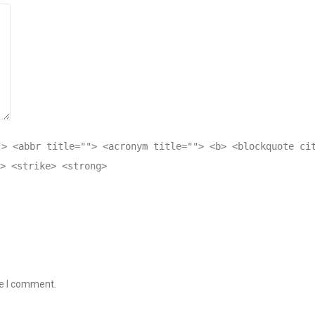
"> <abbr title=""> <acronym title=""> <b> <blockquote ci
> <strike> <strong>
me I comment.