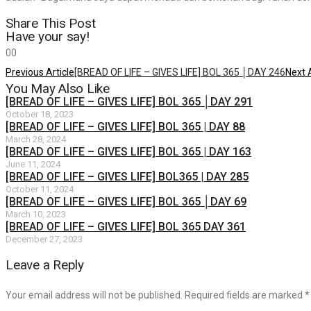
Share This Post
Have your say!
0
0
Previous Article
[BREAD OF LIFE – GIVES LIFE] BOL 365 │DAY 246
Next A
You May Also Like
[BREAD OF LIFE – GIVES LIFE] BOL 365 │DAY 291
October 18, 2023
[BREAD OF LIFE – GIVES LIFE] BOL 365 | DAY 88
March 28, 2024
[BREAD OF LIFE – GIVES LIFE] BOL 365 | DAY 163
June 11, 2024
[BREAD OF LIFE – GIVES LIFE] BOL365 | DAY 285
October 11, 2024
[BREAD OF LIFE – GIVES LIFE] BOL 365 │DAY 69
March 10, 2023
[BREAD OF LIFE – GIVES LIFE] BOL 365 DAY 361
December 27, 2023
Leave a Reply
Your email address will not be published. Required fields are marked
*