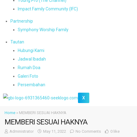
Young Pro (The Channel)
Impact Family Community (IFC)
Partnership
Symphony Worship Family
Tautan
Hubungi Kami
Jadwal Ibadah
Rumah Doa
Galeri Foto
Persembahan
X
Home
»
MEMBERI SESUAI HAKNYA
MEMBERI SESUAI HAKNYA
Administrator
May 11, 2022
No Comments
0 like