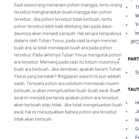
Saat seseorang menanam pohon mangga, tentu orang
T
tersebut mengharapkan buah mangga dari pohon
W
tersebut. Jika pohon tersebut tidak berbuah, tentu
Y
pohon tersebut lebih baik ditebang dari pada daun-
I
daunnya akan menjadi sampah. Hal serupa tampaknya
dialami oleh Tuhan Yesus, pada saat Ia ingin mencari
(IFC
buah ara, Ia tidak mendapati buah ara pada pohon
tersebut. Pada akhirnya Tuhan Yesus mengutuk pohon
PAR
ara tersebut. Memang pada saat itu belum musimnya
buah ara berbuah. Jika demikian, apakah berarti Tuhan
S
Yesus yang bersalah? Anggapan seperti ini pun adalah
salah. Ternyata pohon ara sebelum memasuki musim
TAU
berbuah, ia akan mengeluarkan buah-buah awal. Buah
awal ini menjadi pertanda apakah pohon ara tersebut
H
akan berbuah atau tidak. Jika tidak mengeluarkan buah
J
awal, hal ini menunjukkan bahwa pohon ara tersebut
tidak akan berbuah.
R
G
P