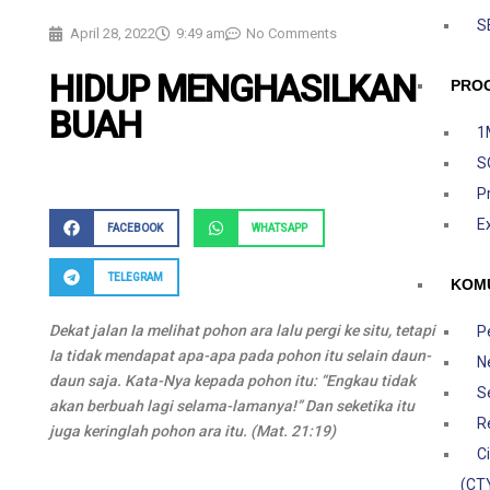
S
April 28, 2022
9:49 am
No Comments
HIDUP MENGHASILKAN
PRO
BUAH
1
S
P
E
FACEBOOK
WHATSAPP
TELEGRAM
KOM
Dekat jalan Ia melihat pohon ara lalu pergi ke situ, tetapi
P
Ia tidak mendapat apa-apa pada pohon itu selain daun-
N
daun saja. Kata-Nya kepada pohon itu: “Engkau tidak
S
akan berbuah lagi selama-lamanya!” Dan seketika itu
R
juga keringlah pohon ara itu. (Mat. 21:19)
C
(CT