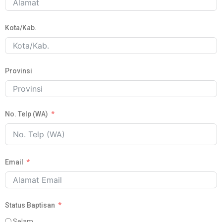
Kota/Kab.
Provinsi
No. Telp (WA)
Email
Status Baptisan
Selam